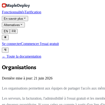
MapleDeploy
Fonctionnalités
Tarification
En savoir plus
Alternatives
EN
FR
Se connecter
Commencer l'essai gratuit
←
Toute la documentation
Organisations
Dernière mise à jour: 21 juin 2026
Les organisations permettent aux équipes de partager l'accès aux m
Les serveurs, la facturation, l'admissibilité à l'essai gratuit et les
en devenez propriétaire. Si vous créez un compte à partir d'un lien d'in