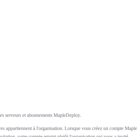
êmes serveurs et abonnements MapleDeploy.
 membres appartiennent à l'organisation. Lorsque vous créez un compte Ma
vitation, votre compte rejoint plutôt l'organisation qui vous a invité.